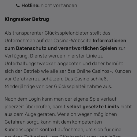
📞
Hotline:
nicht vorhanden
Kingmaker Betrug
Als transparenter Glücksspielanbieter stellt das
Unternehmen auf der Casino-Webseite
Informationen
zum Datenschutz und verantwortlichen Spielen
zur
Verfügung. Dienste werden in erster Linie zu
Unterhaltungszwecken angeboten und daher bemüht
sich der Betrieb wie alle seriöse Online Casinos-, Kunden
vor Gefahren zu schützen. Das Casino schließt
Minderjährige von der Glücksspielteilnahme aus.
Nach dem Login kann man der eigene Spielverlauf
jederzeit überprüfen, damit
selbst gesetzte Limits
nicht
aus dem Auge geraten. Wer sich wegen möglichen
Gefahren sorgt, kann mit dem kompetenten
Kundensupport Kontakt aufnehmen, um sich für eine