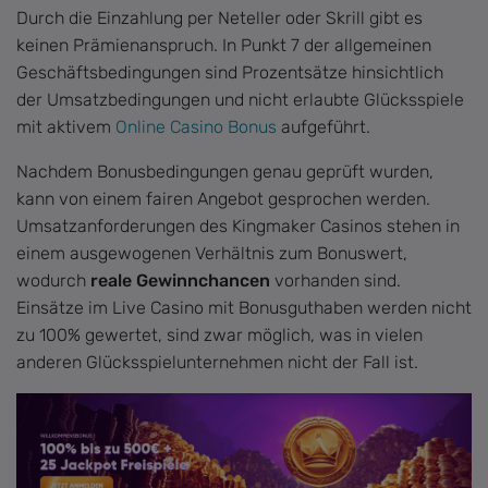
Durch die Einzahlung per Neteller oder Skrill gibt es
keinen Prämienanspruch. In Punkt 7 der allgemeinen
Geschäftsbedingungen sind Prozentsätze hinsichtlich
der Umsatzbedingungen und nicht erlaubte Glücksspiele
mit aktivem
Online Casino Bonus
aufgeführt.
Nachdem Bonusbedingungen genau geprüft wurden,
kann von einem fairen Angebot gesprochen werden.
Umsatzanforderungen des Kingmaker Casinos stehen in
einem ausgewogenen Verhältnis zum Bonuswert,
wodurch
reale Gewinnchancen
vorhanden sind.
Einsätze im Live Casino mit Bonusguthaben werden nicht
zu 100% gewertet, sind zwar möglich, was in vielen
anderen Glücksspielunternehmen nicht der Fall ist.