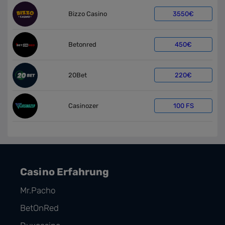
Bizzo Casino
3550€
Betonred
450€
20Bet
220€
Casinozer
100 FS
Casino Erfahrung
Mr.Pacho
BetOnRed