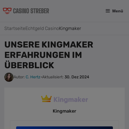
Menü
Startseite
Echtgeld Casino
Kingmaker
UNSERE KINGMAKER
ERFAHRUNGEN IM
ÜBERBLICK
Autor:
C. Hertz
Aktualisiert:
30. Dez 2024
Kingmaker