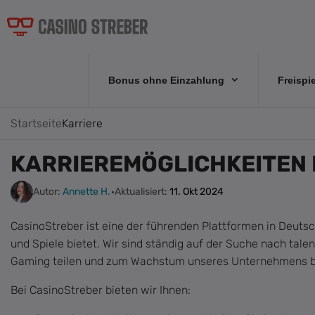
Bonus ohne Einzahlung
Freispi
Startseite
Karriere
KARRIEREMÖGLICHKEITEN 
Autor:
Annette H.
Aktualisiert:
11. Okt 2024
CasinoStreber ist eine der führenden Plattformen in Deuts
und Spiele bietet. Wir sind ständig auf der Suche nach tale
Gaming teilen und zum Wachstum unseres Unternehmens b
Bei CasinoStreber bieten wir Ihnen: