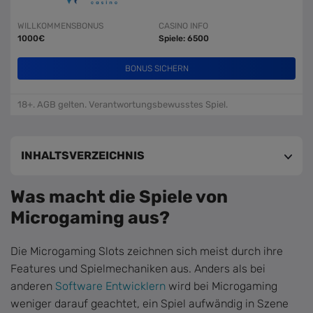
1000€
Spiele: 6500
BONUS SICHERN
INHALTSVERZEICHNIS
Was macht die Spiele von Microgaming aus?
Was macht die Spiele von
Microgaming aus?
Wer ist eigentlich Microgaming?
Microgaming Spiele
Die Microgaming Slots zeichnen sich meist durch ihre
Features und Spielmechaniken aus. Anders als bei
Fazit: Microgaming gehört zu den Pionieren
anderen
Software Entwicklern
wird bei Microgaming
der Online-Glücksspielbranche
weniger darauf geachtet, ein Spiel aufwändig in Szene