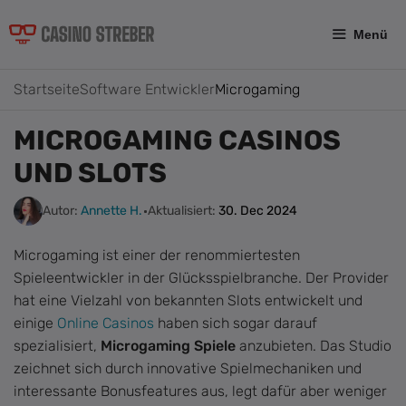
Menü
Startseite
Software Entwickler
Microgaming
MICROGAMING CASINOS
UND SLOTS
Autor:
Annette H.
Aktualisiert:
30. Dec 2024
Microgaming ist einer der renommiertesten
Spieleentwickler in der Glücksspielbranche. Der Provider
hat eine Vielzahl von bekannten Slots entwickelt und
einige
Online Casinos
haben sich sogar darauf
spezialisiert,
Microgaming Spiele
anzubieten. Das Studio
zeichnet sich durch innovative Spielmechaniken und
interessante Bonusfeatures aus, legt dafür aber weniger