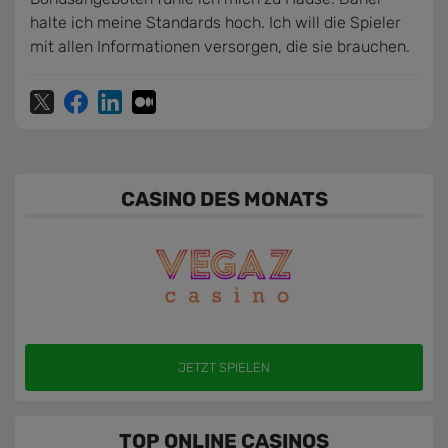
halte ich meine Standards hoch. Ich will die Spieler
mit allen Informationen versorgen, die sie brauchen.
CASINO DES MONATS
JETZT SPIELEN
TOP ONLINE CASINOS