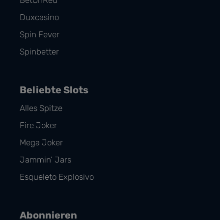
Duxcasino
Spin Fever
Spinbetter
Beliebte Slots
Alles Spitze
Fire Joker
Mega Joker
Jammin’ Jars
Esqueleto Explosivo
Abonnieren