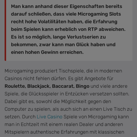
Man kann anhand dieser Eigenschaften bereits
darauf schließen, dass viele Microgaming Slots
recht hohe Volatilitäten haben, die Erfahrung
beim Spielen kann erheblich von RTP abweichen.
Es ist so möglich, lange Verlustserien zu
bekommen, zwar kann man Glück haben und
einen hohen Gewinn erreichen.
Microgaming produziert Tischspiele, die in modernen
Casinos nicht fehlen dürfen. Es gibt Angebote für
Roulette, Blackjack, Baccarat, Bingo
und viele andere
Spiele, die Glücksspieler in Entzücken versetzen sollten.
Dabei gibt es, sowohl die Möglichkeit gegen den
Computer zu spielen, als auch sich an einen Live Tisch zu
setzen. Durch
Live Casino
Spiele von Microgaming kann
man in Echtzeit mit einem realen Dealer und anderen
Mitspielern authentische Erfahrungen mit klassischen