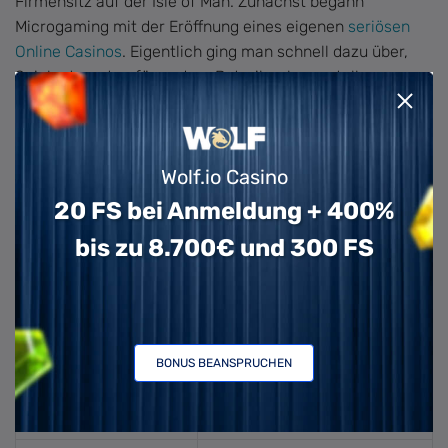
Firmensitz auf der Isle of Man. Zunächst begann
Microgaming mit der Eröffnung eines eigenen
seriösen
Online Casinos
. Eigentlich ging man schnell dazu über,
Spielautomaten für andere Betreiber herzustellen.
Inzwischen gibt es
über 100 Casinos
, die zum Netzwerk
von Microgaming zählen. Dabei wurden im Laufe der
Unternehmensgeschichte
über 800 Casinospiele
auf
Wolf.io Casino
den Markt gebracht, die in
über 1.200 Varianten
vorliegen. Dabei kommen sowohl klassische Casinospiele
20 FS bei Anmeldung + 400%
wie Blackjack oder
Roulette
vor, als auch moderne
bis zu 8.700€ und 300 FS
Videoslots und andere Angebote, die man nur in Online
Casinos erwarten kann.
Microgaming Software
🌐 Firmenname
Systems Ltd.
BONUS BEANSPRUCHEN
Online Gaming Software
📌 Branche
Provider