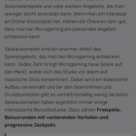
Automatenspiele und viele weitere Angebote, die man
weniger leicht einordnen kann. Wenn man ein Interesse
an Online Glücksspiel hat, stehen die Chancen sehr gut,
dass man bei Microgaming ein passendes Angebot
entdecken kann.
Spielautomaten sind ein enormer Anteil des
Spielangebots, das man bei Microgaming entdecken
kann. Jedes Jahr bringt Microgaming neue Spiele auf
den Markt, wobei sich das Studio vor allem auf
klassische Slots konzentriert. Dabei wird ein klassischer
Aufbau verwendet und bei den Gewinnlinien und
Grundsymbolen gibt es verhältnismäßig wenig Variation.
Spielautomaten haben eigentlich immer einige
interessante Bonusfeatures. Dazu zählen
Freispiele,
Bonusrunden mit variierenden Vorteilen und
progressive Jackpots
.