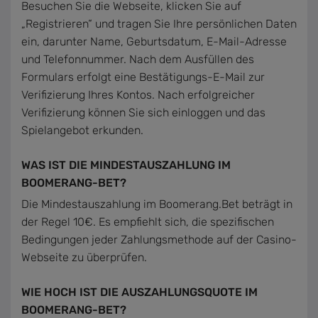
Besuchen Sie die Webseite, klicken Sie auf
„Registrieren“ und tragen Sie Ihre persönlichen Daten
ein, darunter Name, Geburtsdatum, E-Mail-Adresse
und Telefonnummer. Nach dem Ausfüllen des
Formulars erfolgt eine Bestätigungs-E-Mail zur
Verifizierung Ihres Kontos. Nach erfolgreicher
Verifizierung können Sie sich einloggen und das
Spielangebot erkunden.
WAS IST DIE MINDESTAUSZAHLUNG IM
BOOMERANG-BET?
Die Mindestauszahlung im Boomerang.Bet beträgt in
der Regel 10€. Es empfiehlt sich, die spezifischen
Bedingungen jeder Zahlungsmethode auf der Casino-
Webseite zu überprüfen.
WIE HOCH IST DIE AUSZAHLUNGSQUOTE IM
BOOMERANG-BET?