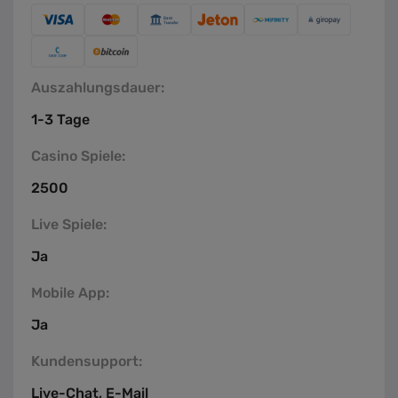
Auszahlungsdauer:
1-3 Tage
Casino Spiele:
2500
Live Spiele:
Ja
Mobile App:
Ja
Kundensupport:
Live-Chat, E-Mail