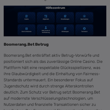
Boomerang.Bet Betrug
Boomerang.Bet entkräftet aktiv Betrug-Vorwürfe und
positioniert sich als das zuverlässige Online Casino. Die
Plattform hält eine respektable Glücksspiellizenz, was
ihre Glaubwürdigkeit und die Einhaltung von Fairness-
Standards untermauert. Ein besonderer Fokus auf
Jugendschutz wird durch strenge Alterskontrollen
deutlich. Zum Schutz vor Betrug setzt Boomerang.Bet
auf modernste Verschlüsselungstechnologien, um
Nutzerdaten und finanzielle Transaktionen sicher zu