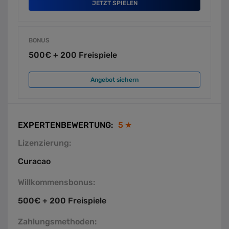
JETZT SPIELEN
BONUS
500€ + 200 Freispiele
Angebot sichern
5
EXPERTENBEWERTUNG:
Lizenzierung:
Curacao
Willkommensbonus:
500€ + 200 Freispiele
Zahlungsmethoden: