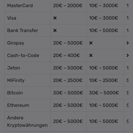
MasterCard
20€ – 2000€
10€ – 3000€
1-
Visa
❌
10€ – 3000€
1-
Bank Transfer
❌
10€ – 5000€
1-
Giropay
20€ – 5000€
❌
❌
Cash-to-Code
20€ – 400€
❌
❌
Jeton
20€ – 5000€
10€ – 5000€
1-
MiFinity
20€ – 2500€
10€ – 2500€
So
Bitcoin
30€ – 5000€
30€ – 5000€
So
Ethereum
20€ – 5000€
10€ – 5000€
So
Andere
20€ – 5000€
10€ – 5000€
So
Kryptowährungen