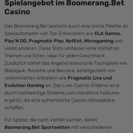
Spielangebot im Boomerang.Bet
Casino
Das Boomerang.Bet besticht durch eine breite Palette an
Spielautomaten von Top-Entwicklern wie
ELA Games,
Play’N GO, Pragmatic Play, NetEnt, Microgaming
und
vielen anderen. Diese Slots umfassen eine Vielfalt an
Themen und Stilen, ideal für jeden Geschmack.
Zusätzlich bietet das Angebot klassische Tischspiele wie
Blackjack, Roulette und Baccara, bereitgestellt von
renommierten Anbietern wie
Pragmatic Live und
Evolution Gaming
an. Das Live-Casino-Erlebnis wird
durch hochwertige Streams und interaktive Features
ergänzt, die eine authentische Casino-Atmosphäre
schaffen.
Für Spieler, die nach Vielfalt suchen, bietet
Boomerang.Bet Sportwetten
mit verschiedenen